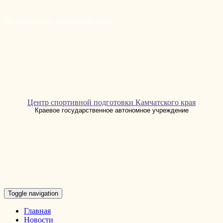
Skip
to
На Камчатке:
18:46 09.08.2026
content
Центр спортивной подготовки Камчатского края
Краевое государственное автономное учреждение
Toggle navigation
Главная
Новости