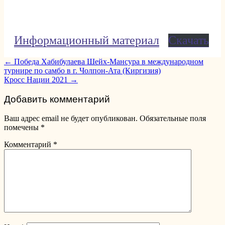
Информационный материал
Скачать
Post
←
Победа Хабибулаева Шейх-Мансура в международном
турнире по самбо в г. Чолпон-Ата (Киргизия)
navigation
Кросс Нации 2021
→
Добавить комментарий
Ваш адрес email не будет опубликован.
Обязательные поля
помечены
*
Комментарий
*