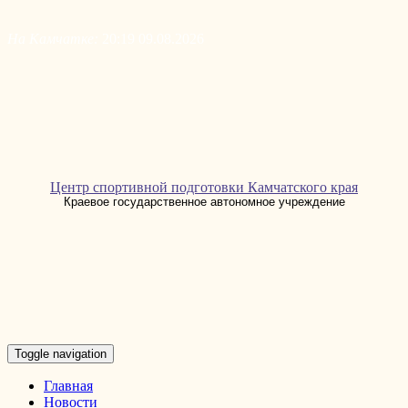
Skip
to
На Камчатке:
20:19 09.08.2026
content
Центр спортивной подготовки Камчатского края
Краевое государственное автономное учреждение
Toggle navigation
Главная
Новости