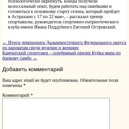
психологически окрепнуть. Бойцы получили
колоссальный опыт, будем работать над ошибками и
готовиться к основному старту сезона, который пройдет
в Астрахани с 17 по 22 мая», – рассказал тренер
спортшколы, руководитель спортивно-патриотического
клуба имени Ивана Поддубного Евгений Островский.
Post
←
Итоги чемпионата Дальневосточного Федерального округа
по шахматам среди мужчин и женщин
navigation
Камчатский спортсмен – серебряный призер Кубка мира по
боевому самбо
→
Добавить комментарий
Ваш адрес email не будет опубликован.
Обязательные поля
помечены
*
Комментарий
*