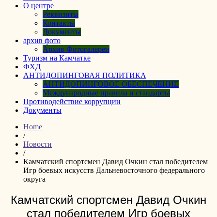
О центре
Реквизиты
Контакты
Документы
архив фото
Архив Фотогалереи
Туризм на Камчатке
ФХД
АНТИДОПИНГОВАЯ ПОЛИТИКА
АНТИДОПИНГОВОЕ ОБЕСПЕЧЕНИЕ
Международные правила и стандарты
Противодействие коррупции
Документы
Home
/
Новости
/
Камчатский спортсмен Давид Очкин стал победителем
Игр боевых искусств Дальневосточного федерального
округа
Камчатский спортсмен Давид Очкин
стал победителем Игр боевых