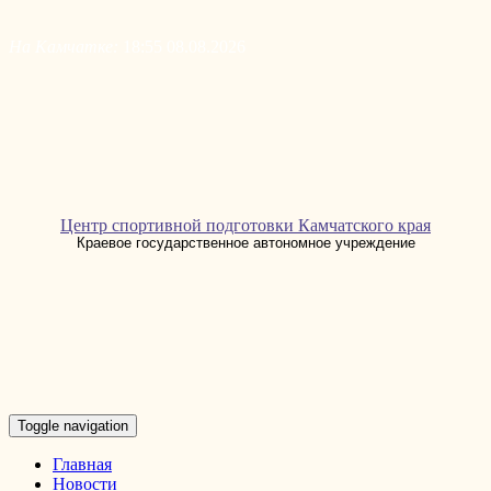
Skip
to
На Камчатке:
18:55 08.08.2026
content
Центр спортивной подготовки Камчатского края
Краевое государственное автономное учреждение
Toggle navigation
Главная
Новости