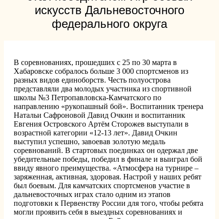
искусств Дальневосточного
федерального округа
В соревнованиях, прошедших с 25 по 30 марта в
Хабаровске собралось больше 3 000 спортсменов из
разных видов единоборств. Честь полуострова
представляли два молодых участника из спортивной
школы №3 Петропавловска-Камчатского по
направлению «рукопашный бой». Воспитанник тренера
Натальи Сафроновой Давид Очкин и воспитанник
Евгения Островского Артём Сторожев выступали в
возрастной категории «12-13 лет». Давид Очкин
выступил успешно, завоевав золотую медаль
соревнований. В стартовых поединках он одержал две
убедительные победы, победил в финале и выиграл бой
ввиду явного преимущества. «Атмосфера на турнире –
заряженная, активная, здоровая. Настрой у наших ребят
был боевым. Для камчатских спортсменов участие в
дальневосточных играх стало одним из этапов
подготовки к Первенству России для того, чтобы ребята
могли проявить себя в выездных соревнованиях и