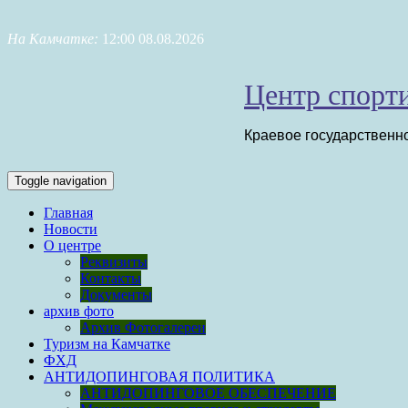
Skip
to
На Камчатке:
12:00 08.08.2026
content
Центр спорти
Краевое государственн
Toggle navigation
Главная
Новости
О центре
Реквизиты
Контакты
Документы
архив фото
Архив Фотогалереи
Туризм на Камчатке
ФХД
АНТИДОПИНГОВАЯ ПОЛИТИКА
АНТИДОПИНГОВОЕ ОБЕСПЕЧЕНИЕ