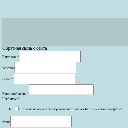
Обратная связь с сайта
Ваше имя
*
Телефон
E-mail
*
Ваше сообщение
*
Чекбоксы
*
Согласие на обработку персональных данных https://ski-base.ru/soglasie/
Name