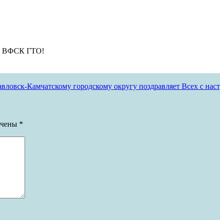
ия ВФСК ГТО!
ловск-Камчатскому городскому округу поздравляет Всех с н
ечены
*