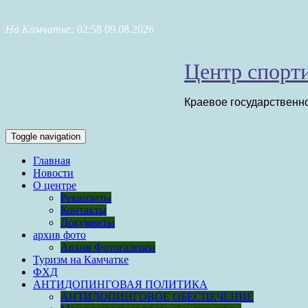
Skip
to
На Камчатке:
02:58 09.08.2026
content
Центр спорти
Краевое государственн
Toggle navigation
Главная
Новости
О центре
Реквизиты
Контакты
Документы
архив фото
Архив Фотогалереи
Туризм на Камчатке
ФХД
АНТИДОПИНГОВАЯ ПОЛИТИКА
АНТИДОПИНГОВОЕ ОБЕСПЕЧЕНИЕ