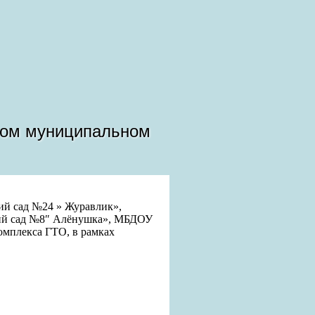
ком муниципальном
ий сад №24 » Журавлик»,
ий сад №8″ Алёнушка», МБДОУ
омплекса ГТО, в рамках