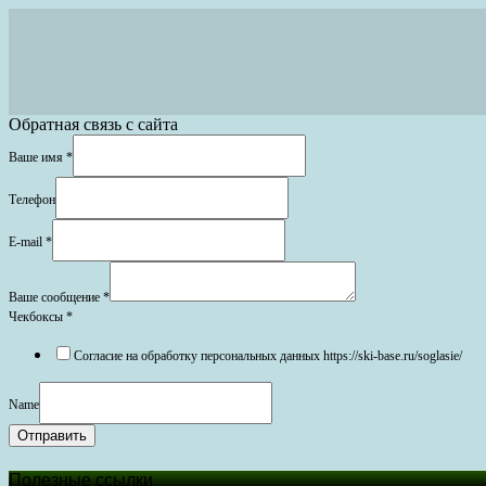
Обратная связь с сайта
Ваше имя
*
Телефон
E-mail
*
Ваше сообщение
*
Чекбоксы
*
Согласие на обработку персональных данных https://ski-base.ru/soglasie/
Name
Отправить
Полезные ссылки