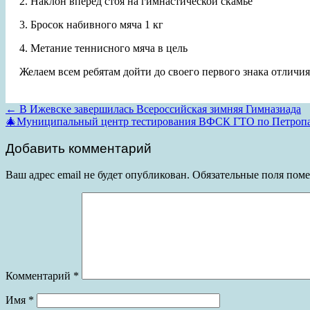
2. Наклон вперед стоя на гимнастической скамье
3. Бросок набивного мяча 1 кг
4. Метание теннисного мяча в цель
Желаем всем ребятам дойти до своего первого знака отлич
Post
←
В Ижевске завершилась Всероссийская зимняя Гимназиада
🎄Муниципальный центр тестирования ВФСК ГТО по Петропав
navigation
Добавить комментарий
Ваш адрес email не будет опубликован.
Обязательные поля пом
Комментарий
*
Имя
*