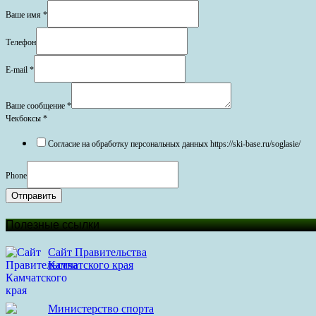
Ваше имя
*
Телефон
E-mail
*
Ваше сообщение
*
Чекбоксы
*
Согласие на обработку персональных данных https://ski-base.ru/soglasie/
Phone
Отправить
Полезные ссылки
Сайт Правительства
Камчатского края
Министерство спорта