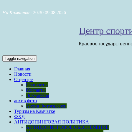
Skip
to
На Камчатке:
20:30 09.08.2026
content
Центр спорти
Краевое государственн
Toggle navigation
Главная
Новости
О центре
Реквизиты
Контакты
Документы
архив фото
Архив Фотогалереи
Туризм на Камчатке
ФХД
АНТИДОПИНГОВАЯ ПОЛИТИКА
АНТИДОПИНГОВОЕ ОБЕСПЕЧЕНИЕ