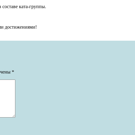
 составе ката-группы.
ми достижениями!
ечены
*