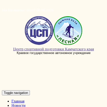
Skip
to
На Камчатке:
03:07 08.08.2026
content
Центр спортивной подготовки Камчатского края
Краевое государственное автономное учреждение
Toggle navigation
Главная
Новости