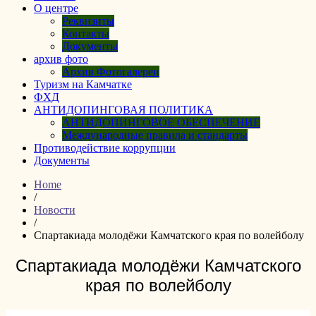
О центре
Реквизиты
Контакты
Документы
архив фото
Архив Фотогалереи
Туризм на Камчатке
ФХД
АНТИДОПИНГОВАЯ ПОЛИТИКА
АНТИДОПИНГОВОЕ ОБЕСПЕЧЕНИЕ
Международные правила и стандарты
Противодействие коррупции
Документы
Home
/
Новости
/
Спартакиада молодёжи Камчатского края по волейболу
Спартакиада молодёжи Камчатского
края по волейболу