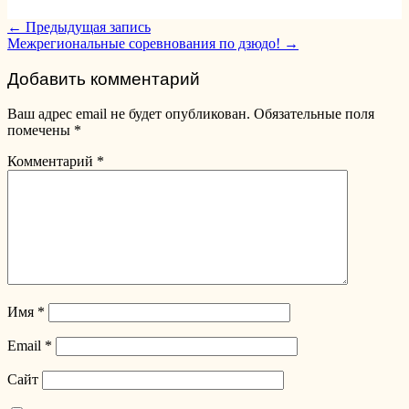
Post
←
Предыдущая запись
Межрегиональные соревнования по дзюдо!
→
navigation
Добавить комментарий
Ваш адрес email не будет опубликован.
Обязательные поля
помечены
*
Комментарий
*
Имя
*
Email
*
Сайт