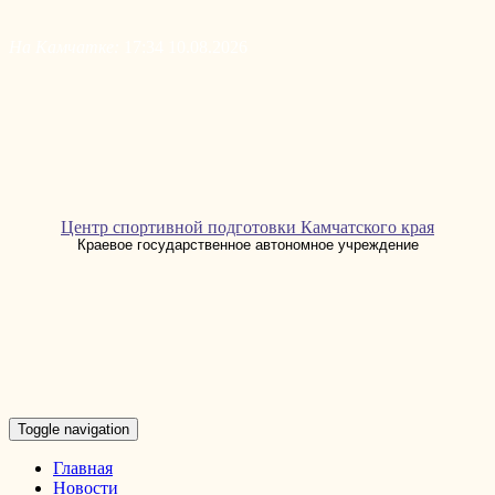
Skip
to
На Камчатке:
17:34 10.08.2026
content
Центр спортивной подготовки Камчатского края
Краевое государственное автономное учреждение
Toggle navigation
Главная
Новости