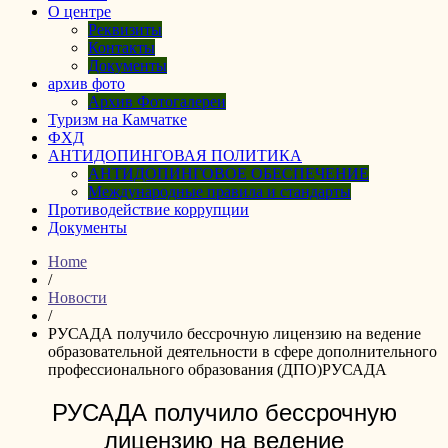
О центре
Реквизиты
Контакты
Документы
архив фото
Архив Фотогалереи
Туризм на Камчатке
ФХД
АНТИДОПИНГОВАЯ ПОЛИТИКА
АНТИДОПИНГОВОЕ ОБЕСПЕЧЕНИЕ
Международные правила и стандарты
Противодействие коррупции
Документы
Home
/
Новости
/
РУСАДА получило бессрочную лицензию на ведение
образовательной деятельности в сфере дополнительного
профессионального образования (ДПО)РУСАДА
РУСАДА получило бессрочную
лицензию на ведение