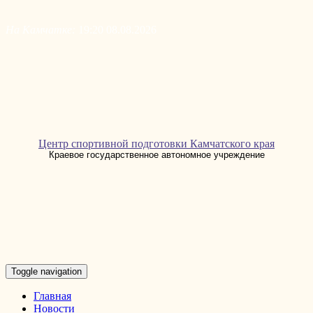
Skip
to
На Камчатке:
19:20 08.08.2026
content
Центр спортивной подготовки Камчатского края
Краевое государственное автономное учреждение
Toggle navigation
Главная
Новости